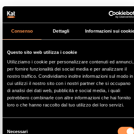
Acquisto di un convertitore
catalitico omologato per Mercedes
Benz
Consenso
Dettagli
Informazioni sui cooki
Un convertitore catalitico omologato per Mercedes è un
dispositivo essenziale che si trova nel sistema di scarico del
Questo sito web utilizza i cookie
veicolo ed è responsabile del controllo delle emissioni inquinanti
per aiutare l'ambiente.
L'uso di un convertitore catalitico nei
Utilizziamo i cookie per personalizzare contenuti ed annunci,
motori a combustione è obbligatorio
e la sua mancata
per fornire funzionalità dei social media e per analizzare il
installazione può comportare una sanzione pecuniaria.
nostro traffico. Condividiamo inoltre informazioni sul modo in
cui utilizzi il nostro sito con i nostri partner che si occupano
Come funziona un convertitore catalitico? Le molecole di
di analisi dei dati web, pubblicità e social media, i quali
ossigeno, azoto, monossido di carbonio e idrocarburi
potrebbero combinarle con altre informazioni che hai fornito
provenienti dal motore raggiungono la marmitta catalitica e
loro o che hanno raccolto dal tuo utilizzo dei loro servizi.
passano attraverso una struttura in ceramica impregnata di
metalli preziosi che aiutano a convertire questi gas nocivi in
azoto, anidride carbonica e acqua
. In questo modo, i gas puliti
Selezione
escono dal tubo di scappamento e aiutano a respirare aria
Necessari
del